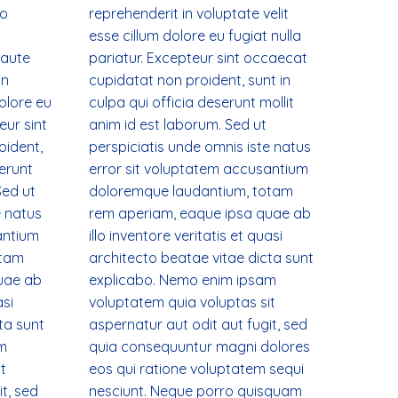
co
reprehenderit in voluptate velit
esse cillum dolore eu fugiat nulla
 aute
pariatur. Excepteur sint occaecat
in
cupidatat non proident, sunt in
dolore eu
culpa qui officia deserunt mollit
eur sint
anim id est laborum. Sed ut
oident,
perspiciatis unde omnis iste natus
serunt
error sit voluptatem accusantium
Sed ut
doloremque laudantium, totam
e natus
rem aperiam, eaque ipsa quae ab
antium
illo inventore veritatis et quasi
otam
architecto beatae vitae dicta sunt
uae ab
explicabo. Nemo enim ipsam
asi
voluptatem quia voluptas sit
ta sunt
aspernatur aut odit aut fugit, sed
m
quia consequuntur magni dolores
t
eos qui ratione voluptatem sequi
t, sed
nesciunt. Neque porro quisquam