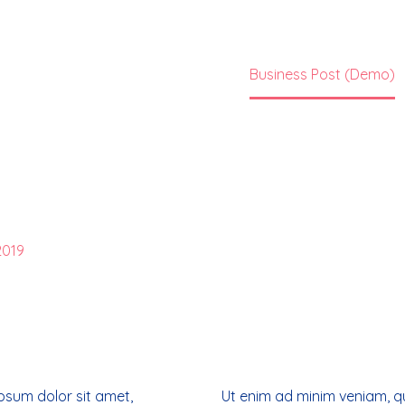
Home
Business (Demo)
Business Post (Demo)
2019
psum dolor sit amet,
Ut enim ad minim veniam, q