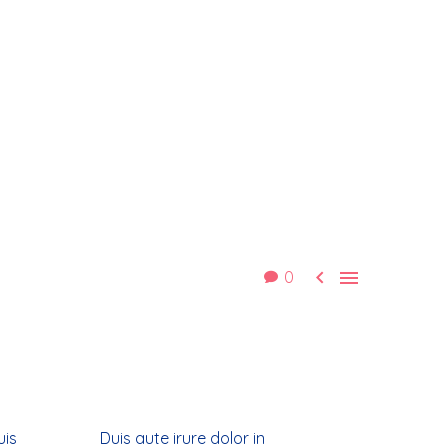


0
uis
Duis aute irure dolor in