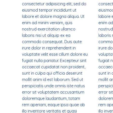
consectetur adipisicing elit, sed do
consecte
eiusmod tempor incididunt ut
eiusmod
labore et dolore magna aliqua. Ut
labore 
enim ad minim veniam, quis
enim ad
nostrud exercitation ullamco
nostrud
laboris nisi ut aliquip ex ea
laboris 
commodo consequat. Duis aute
commod
irure dolor in reprehenderit in
irure do
voluptate velit esse cillum dolore eu
voluptat
fugiat nulla pariatur. Excepteur sint
fugiat n
occaecat cupidatat non proident,
occaeca
sunt in culpa qui officia deserunt
sunt in 
mollit anim id est laborum. Sed ut
mollit a
perspiciatis unde omnis iste natus
perspic
error sit voluptatem accusantium
error s
doloremque laudantium, totam
dolorem
rem aperiam, eaque ipsa quae ab
rem ape
illo inventore veritatis et quasi
illo inv