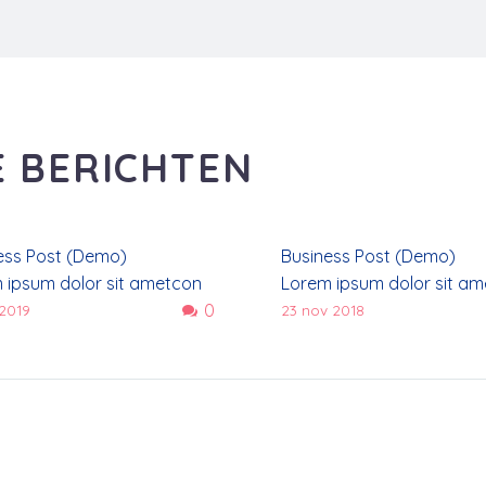
 BERICHTEN
ess Post (Demo)
Business Post (Demo)
 ipsum dolor sit ametcon
Lorem ipsum dolor sit a
0
ur adipisicing elit, sed
sectetur adipisicing elit, 
 2019
23 nov 2018
mod tempor incidilabore et
doiusmod tempor incidila
e magna aliqua. Ut enim ad
dolore magna aliqua. Ut 
veniam, quis nostrud
mini veniam, quis nostrud