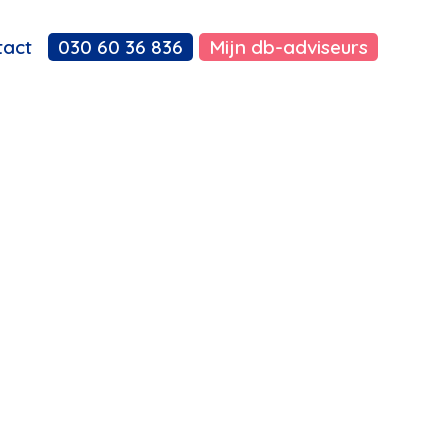
tact
030 60 36 836
Mijn db-adviseurs
(DEMO)