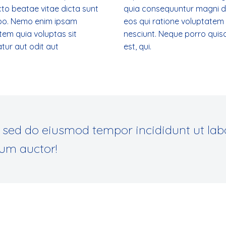
cto beatae vitae dicta sunt
quia consequuntur magni d
bo. Nemo enim ipsam
eos qui ratione voluptatem
tem quia voluptas sit
nesciunt. Neque porro qui
tur aut odit aut
est, qui.
 sed do eiusmod tempor incididunt ut lab
dum auctor!