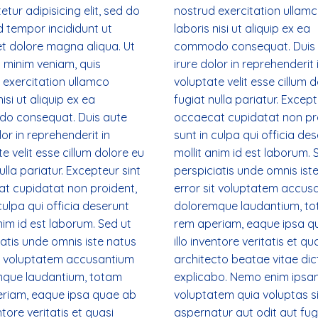
tur adipisicing elit, sed do
nostrud exercitation ullam
 tempor incididunt ut
laboris nisi ut aliquip ex ea
et dolore magna aliqua. Ut
commodo consequat. Duis
 minim veniam, quis
irure dolor in reprehenderit 
 exercitation ullamco
voluptate velit esse cillum 
nisi ut aliquip ex ea
fugiat nulla pariatur. Except
o consequat. Duis aute
occaecat cupidatat non pr
lor in reprehenderit in
sunt in culpa qui officia de
e velit esse cillum dolore eu
mollit anim id est laborum. 
ulla pariatur. Excepteur sint
perspiciatis unde omnis ist
t cupidatat non proident,
error sit voluptatem accus
culpa qui officia deserunt
doloremque laudantium, t
nim id est laborum. Sed ut
rem aperiam, eaque ipsa q
iatis unde omnis iste natus
illo inventore veritatis et qu
it voluptatem accusantium
architecto beatae vitae dic
que laudantium, totam
explicabo. Nemo enim ipsa
riam, eaque ipsa quae ab
voluptatem quia voluptas si
entore veritatis et quasi
aspernatur aut odit aut fugi