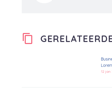
GERELATEERDE
Busin
Lorem
sectet
12 jan
doius
dolor
mini 