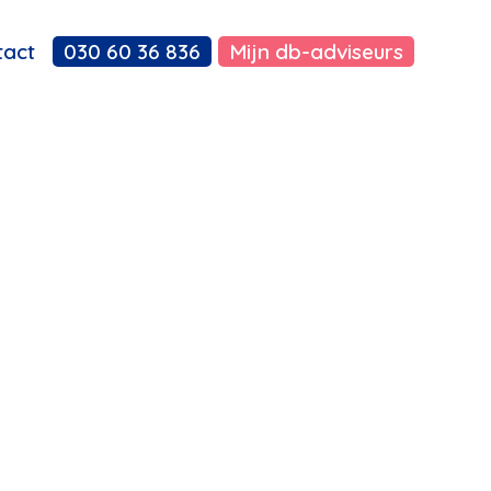
tact
030 60 36 836
Mijn db-adviseurs
ULTING