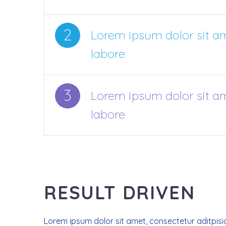
2
Lorem ipsum dolor sit am
labore
3
Lorem ipsum dolor sit am
labore
RESULT DRIVEN
Lorem ipsum dolor sit amet, consectetur aditpisic