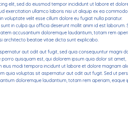
ing elit, sed do eiusmod tempor incididunt ut labore et dolor
ud exercitation ullamco laboris nisi ut aliquip ex ea commodo
n voluptate velit esse cillum dolore eu fugiat nulla pariatur.
unt in culpa qui officia deserunt mollit anim id est laborum. 
luptatem accusantium doloremque laudantium, totam rem aper
si architecto beatae vitae dicta sunt explicabo.
pernatur aut odit aut fugit, sed quia consequuntur magni d
 porro quisquam est, qui dolorem ipsum quia dolor sit amet,
am eius modi tempora incidunt ut labore et dolore magnam a
uia voluptas sit aspernatur aut odit aut fugit. Sed ut persp
usantium doloremque laudantium, totam rem aperiam, eaque 