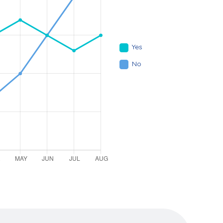
Yes
No