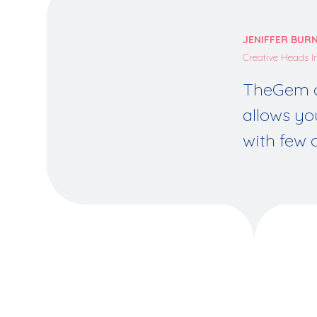
JENIFFER BUR
Creative Heads In
TheGem c
allows yo
with few c