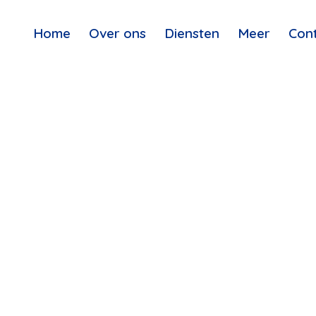
Home
Over ons
Diensten
Meer
Con
ESS CONS
(DEMO)