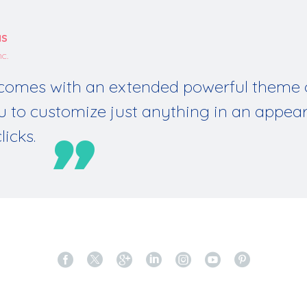
NS
c.
omes with an extended powerful theme o
u to customize just anything in an appea
licks.
