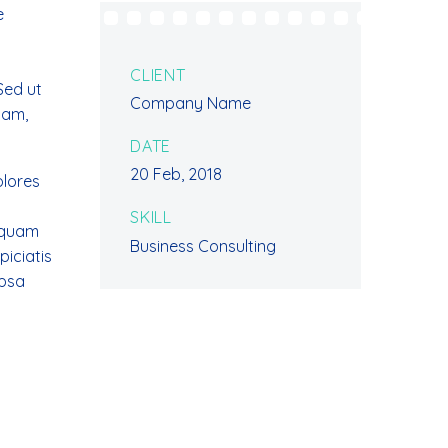
e
CLIENT
Sed ut
Company Name
iam,
DATE
20 Feb, 2018
olores
SKILL
liquam
Business Consulting
iciatis
ipsa