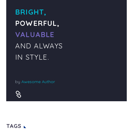
BRIGHT,
POWERFUL,
VALUABLE
AND ALWAYS
IN STYLE.
by
Awesome Author


TAGS