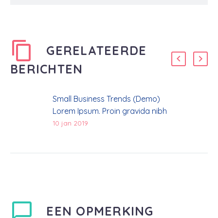
GERELATEERDE
BERICHTEN
Small Business Trends (Demo)
Lorem Ipsum. Proin gravida nibh
vel velit auctor aliquet. Aenean
10 jan 2019
sollicitudin, lorem quis bibendum
auctor, nisi elit consequat ipsum,
nec sagittis sem nibh id elit. Duis
sed odio sit amet nibh vulputate
cursus a sit amet mauris.
EEN OPMERKING